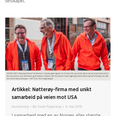
selskapet.
Artikkel: Nøtterøy-firma med unikt
samarbeid på veien mot USA
Investering
By
Svein Fagereng
6. mai 2019
I samarbeid med en av Norges aller største