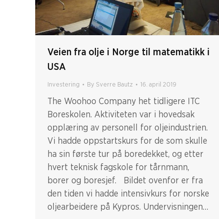
Veien fra olje i Norge til matematikk i
USA
Investering
By
Sverre Bautz
16. april 2019
The Woohoo Company het tidligere ITC
Boreskolen. Aktiviteten var i hovedsak
opplæring av personell for oljeindustrien.
Vi hadde oppstartskurs for de som skulle
ha sin første tur på boredekket, og etter
hvert teknisk fagskole for tårnmann,
borer og boresjef. Bildet ovenfor er fra
den tiden vi hadde intensivkurs for norske
oljearbeidere på Kypros. Undervisningen…