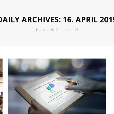
DAILY ARCHIVES:
16. APRIL 201
You are here:
Home
2019
april
16