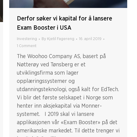
Derfor søker vi kapital for å lansere
Exam Booster i USA
Investering
By
Kjetil Fagereng
16. april 2019
1 Comment
The Woohoo Company AS, basert på
Nøtterøy ved Tønsberg er et
utviklingsfirma som lager
opplæringssystemer og
utdanningsteknologi, også kalt for EdTech.
Vi blir det første selskapet i Norge som
henter inn aksjekapital via Monner-
systemet. I 2019 skal vi lansere
applikasjonen vår «Exam Booster» på det
amerikanske markedet. Til dette trenger vi