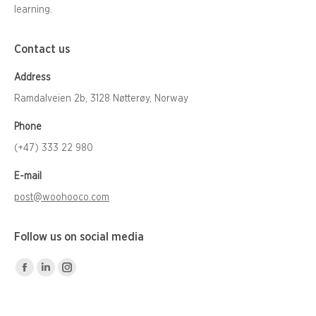
learning.
Contact us
Address
Ramdalveien 2b, 3128 Nøtterøy, Norway
Phone
(+47) 333 22 980
E-mail
post@woohooco.com
Follow us on social media
Facebook
Linkedin
Instagram
page
page
page
opens
opens
opens