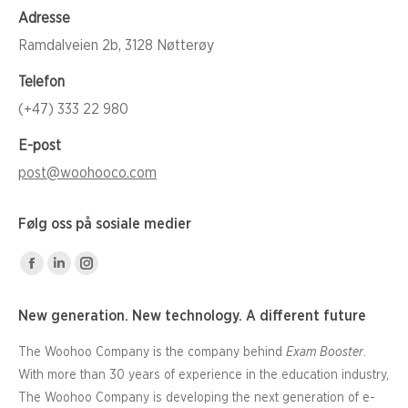
Adresse
Ramdalveien 2b, 3128 Nøtterøy
Telefon
(+47) 333 22 980
E-post
post@woohooco.com
Følg oss på sosiale medier
Facebook
Linkedin
Instagram
page
page
page
New generation. New technology. A different future
opens
opens
opens
in
in
in
The Woohoo Company is the company behind
Exam Booster
.
new
new
new
With more than 30 years of experience in the education industry,
window
window
window
The Woohoo Company is developing the next generation of e-